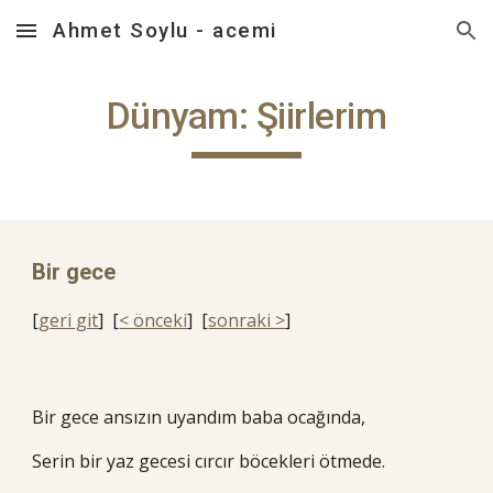
Ahmet Soylu - acemi
Skip to main content
Skip to navigation
Dünyam: Şiirlerim
Bir gece
[
geri git
] [
< önceki
] [
sonraki >
]
Bir gece ansızın uyandım baba ocağında,
Serin bir yaz gecesi cırcır böcekleri ötmede.