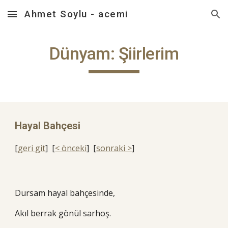
Ahmet Soylu - acemi
Skip to main content
Skip to navigation
Dünyam: Şiirlerim
Hayal Bahçesi
[
geri git
] [
< önceki
] [
sonraki >
]
Dursam hayal bahçesinde,
Akıl berrak gönül sarhoş.