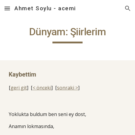
Ahmet Soylu - acemi
Skip to main content
Skip to navigation
Dünyam: Şiirlerim
Kaybettim
[
geri git
] [
< önceki
] [
sonraki >
]
Yoklukta buldum ben seni ey dost,
Anamın lokmasında,