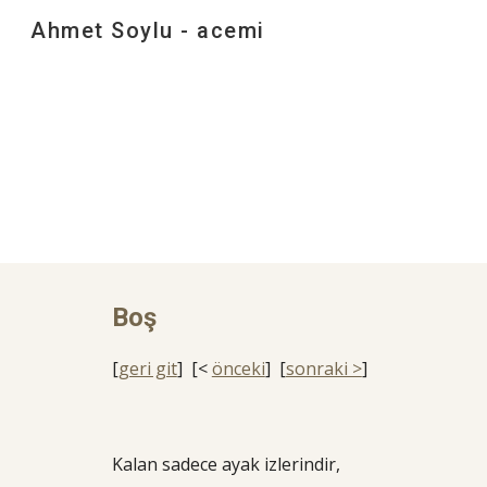
Ahmet Soylu - acemi
Sk
Boş
[
geri git
] [<
önceki
] [
sonraki >
]
Kalan sadece ayak izlerindir,