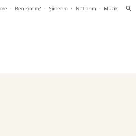
ome
Ben kimim?
Şiirlerim
Notlarım
Müzik
ion