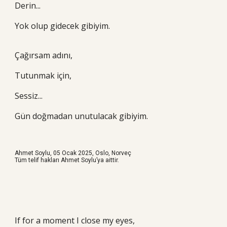
Derin...
Yok olup gidecek gibiyim.
Çağırsam adını,
Tutunmak için,
Sessiz...
Gün doğmadan unutulacak gibiyim.
Ahmet Soylu,
05
Ocak
202
5
, Oslo, Norveç
Tüm telif hakları Ahmet Soylu’ya aittir.
If for a moment I close my eyes,