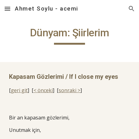
Ahmet Soylu - acemi
Skip to main content
Skip to navigation
Dünyam: Şiirlerim
Kapasam Gözlerimi / If I close my eyes
[
geri git
] [
< önceki
] [
sonraki >
]
Bir an kapasam gözlerimi,
Unutmak için,