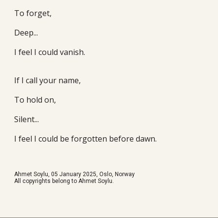
To forget,
Deep...
I feel I could vanish.
If I call your name,
To hold on,
Silent...
I feel I could be forgotten before dawn.
Ahmet Soylu, 05
January
2025, Oslo,
Norway
All copyrights belong to Ahmet Soylu.